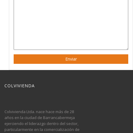
COLVIVIENDA
Colvivienda Ltda. nace hace más de 28
años en la ciudad de Barrancabermeja
ejerciendo el liderazgo dentro del sector,
particularmente en la comercialización de