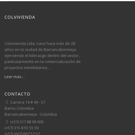
COLVIVIENDA
Colvivienda Ltda. nace hace más de 28
años en la ciudad de Barrancabermeja
ejerciendo el liderazgo dentro del sector,
particularmente en la comercialización de
proyectos inmobiliarios…
Leer mas…
CONTACTO
Carrera 14 # 49 - 57
Barrio Colombia
Barrancabermeja - Colombia
(+57) 317 88 99 000
(+57) 315 8 55 55 50
(+57) (607) 607 57 57