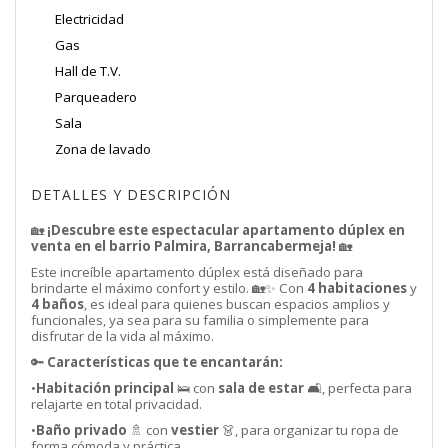
Electricidad
Gas
Hall de T.V.
Parqueadero
Sala
Zona de lavado
DETALLES Y DESCRIPCIÓN
🏡
¡Descubre este espectacular apartamento dúplex en
venta en el barrio Palmira, Barrancabermeja!
🏡
Este increíble apartamento dúplex está diseñado para
brindarte el máximo confort y estilo. 🏡✨ Con
4 habitaciones
y
4 baños
, es ideal para quienes buscan espacios amplios y
funcionales, ya sea para su familia o simplemente para
disfrutar de la vida al máximo.
🔑
Características que te encantarán:
•
Habitación principal
🛌 con
sala de estar
🛋️, perfecta para
relajarte en total privacidad.
•
Baño privado
🚿 con
vestier
👗, para organizar tu ropa de
forma cómoda y práctica.