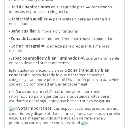
•
Hall de habitaciones
en el segundo piso 🛏️, conectando
todos los espacios con elegancia.
•
Habitación auxiliar
🛌 para visitas o para adaptar a tus
necesidades.
•
Baño auxiliar
🚿 moderno y funcional.
•
Zona de lavado
🧺 independiente para mayor comodidad.
•
Cocina integral
🍽️, perfecta para preparar tus mejores
recetas.
•
Espacios amplios y bien iluminados
🌟, que te harán sentir
en casa desde el primer momento.
Este dúplex se encuentra en una
zona tranquila y bien
conectada
, cerca de todo lo que necesitas: comercios,
colegios y transporte público. 🚍 ¡Una opción perfecta para vivir
con estilo y comodidad en Barrancabermeja!
👉
¡No esperes más!
Contáctanos ahora para más
información o para agendar tu visita. Estamos listos para
ayudarte a dar el siguiente paso hacia tu nuevo hogar. 🏡
Nota Importante:
Las especificaciones, precios, áreas,
condiciones y disponibilidad están sujetos a cambios sin previo
aviso. Las imágenes y documentos son de referencia y
pueden no corresponder con la realidad.