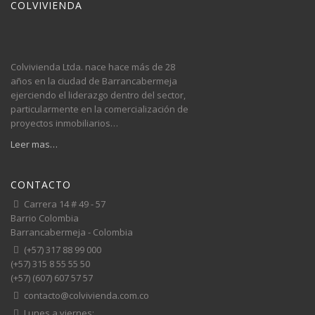
COLVIVIENDA
Colvivienda Ltda. nace hace más de 28
años en la ciudad de Barrancabermeja
ejerciendo el liderazgo dentro del sector,
particularmente en la comercialización de
proyectos inmobiliarios…
Leer mas…
CONTACTO
Carrera 14 # 49 - 57
Barrio Colombia
Barrancabermeja - Colombia
(+57) 317 88 99 000
(+57) 315 8 55 55 50
(+57) (607) 607 57 57
contacto@colvivienda.com.co
Lunes a viernes: