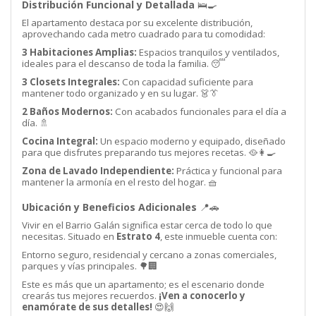
Distribución Funcional y Detallada
🛌🍳
El apartamento destaca por su excelente distribución,
aprovechando cada metro cuadrado para tu comodidad:
3 Habitaciones Amplias:
Espacios tranquilos y ventilados,
ideales para el descanso de toda la familia. 😴
3 Closets Integrales:
Con capacidad suficiente para
mantener todo organizado y en su lugar. 👗👔
2 Baños Modernos:
Con acabados funcionales para el día a
día. 🚿
Cocina Integral:
Un espacio moderno y equipado, diseñado
para que disfrutes preparando tus mejores recetas. 🥘👩‍🍳
Zona de Lavado Independiente:
Práctica y funcional para
mantener la armonía en el resto del hogar. 🧺
Ubicación y Beneficios Adicionales
📍🚗
Vivir en el Barrio Galán significa estar cerca de todo lo que
necesitas. Situado en
Estrato 4
, este inmueble cuenta con:
Entorno seguro, residencial y cercano a zonas comerciales,
parques y vías principales. 🌳🏢
Este es más que un apartamento; es el escenario donde
crearás tus mejores recuerdos.
¡Ven a conocerlo y
enamórate de sus detalles!
😍🙌