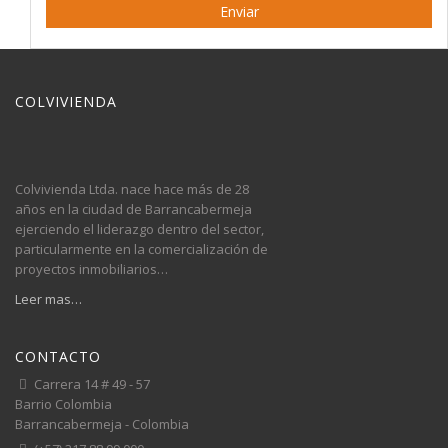
COLVIVIENDA
Colvivienda Ltda. nace hace más de 28
años en la ciudad de Barrancabermeja
ejerciendo el liderazgo dentro del sector,
particularmente en la comercialización de
proyectos inmobiliarios…
Leer mas…
CONTACTO
Carrera 14 # 49 - 57
Barrio Colombia
Barrancabermeja - Colombia