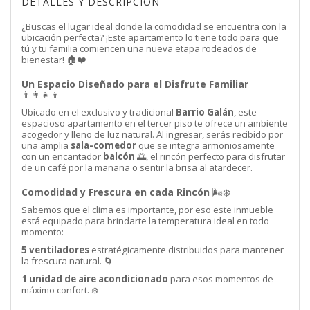
DETALLES Y DESCRIPCIÓN
¿Buscas el lugar ideal donde la comodidad se encuentra con la
ubicación perfecta? ¡Este apartamento lo tiene todo para que
tú y tu familia comiencen una nueva etapa rodeados de
bienestar! 🏠❤️
Un Espacio Diseñado para el Disfrute Familiar
👨‍👩‍👧‍👦
Ubicado en el exclusivo y tradicional
Barrio Galán
, este
espacioso apartamento en el tercer piso te ofrece un ambiente
acogedor y lleno de luz natural. Al ingresar, serás recibido por
una amplia
sala-comedor
que se integra armoniosamente
con un encantador
balcón
🌅, el rincón perfecto para disfrutar
de un café por la mañana o sentir la brisa al atardecer.
Comodidad y Frescura en cada Rincón
🌬️❄️
Sabemos que el clima es importante, por eso este inmueble
está equipado para brindarte la temperatura ideal en todo
momento:
5 ventiladores
estratégicamente distribuidos para mantener
la frescura natural. 🌀
1 unidad de aire acondicionado
para esos momentos de
máximo confort. ❄️