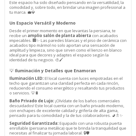
Este espacio ha sido diseñado pensando en la versatilidad, la
comodidad y, sobre todo, en brindar una imagen profesional a
tu marca. 💼💎
Un Espacio Versátil y Moderno
Desde el primer momento en que levantas la persiana, te
recibe un
amplio salón de planta abierta
con acabados
impecables. 🏢✨ Las paredes blancas y el piso de cerámica con
acabados tipo mármol no solo aportan una sensación de
amplitud y limpieza, sino que sirven como el lienzo en blanco
ideal para que decores y adaptes el espacio según la
identidad de tu negocio. 🎨🖌️
💡
Iluminación y Detalles que Enamoran
Iluminación LED:
El local cuenta con luces empotradas en el
techo que garantizan una claridad perfecta en cada rincón,
reduciendo el consumo energético y resaltando tus productos
o servicios. 💡🔋
Baño Privado de Lujo:
¡Olvídate de los baños comerciales
descuidados! Este local cuenta con un baño privado moderno,
con enchapes de excelente calidad y grifería de alta gama,
pensado para tu comodidad y la de tus colaboradores. 🚽🚿✨
Seguridad Garantizada:
Equipado con una robusta puerta
enrollable (persiana metálica) que te brinda la tranquilidad que
necesitas al finalizar tu jornada laboral. 🔒🛡️