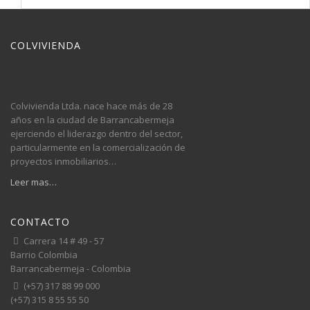
COLVIVIENDA
Colvivienda Ltda. nace hace más de 28
años en la ciudad de Barrancabermeja
ejerciendo el liderazgo dentro del sector,
particularmente en la comercialización de
proyectos inmobiliarios…
Leer mas…
CONTACTO
Carrera 14 # 49 - 57
Barrio Colombia
Barrancabermeja - Colombia
(+57) 317 88 99 000
(+57) 315 8 55 55 50