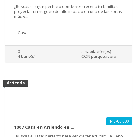
¿Buscas el lugar perfecto donde ver crecer a tu familia o
proyectar un negocio de alto impacto en una de las zonas
más e...
Casa
0
5 habitación(es)
4 baño(s)
CON parqueadero
Arriendo
$1,700,000
1007 Casa en Arriendo en ...
¿Buscas el lugar perfecto para ver crecer a tu familia, lleno