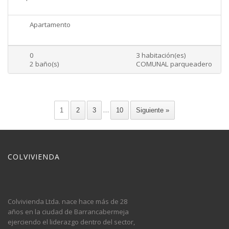
Apartamento
0
3 habitación(es)
2 baño(s)
COMUNAL parqueadero
…
1
2
3
10
Siguiente »
COLVIVIENDA
Colvivienda Ltda. nace hace más de 28
años en la ciudad de Barrancabermeja
ejerciendo el liderazgo dentro del sector,