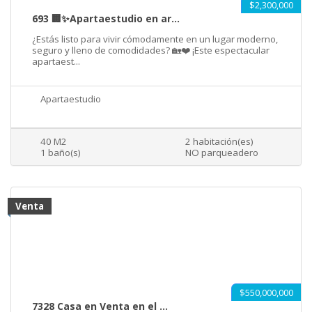
$2,300,000
693 🏢✨Apartaestudio en ar...
¿Estás listo para vivir cómodamente en un lugar moderno,
seguro y lleno de comodidades? 🏡❤️ ¡Este espectacular
apartaest...
Apartaestudio
40 M2
2 habitación(es)
1 baño(s)
NO parqueadero
Venta
$550,000,000
7328 Casa en Venta en el ...